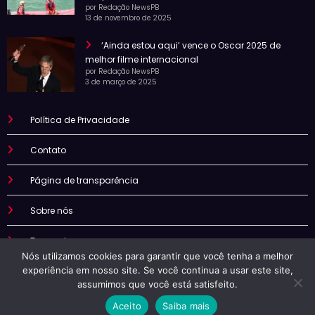
por Redação NewsPB
13 de novembro de 2025
‘Ainda estou aqui’ vence o Oscar 2025 de
melhor filme internacional
por Redação NewsPB
3 de março de 2025
Política de Privacidade
Contato
Página de transparência
Sobre nós
Termo de uso
Nós utilizamos cookies para garantir que você tenha a melhor
experiência em nosso site. Se você continua a usar este site,
assumimos que você está satisfeito.
Aceito
Saiba mais
Newspb | Powered By
SpiceThemes