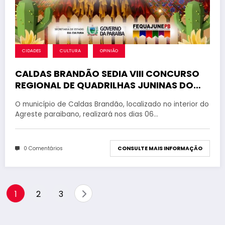
CIDADES
CULTURA
OPINIÃO
CALDAS BRANDÃO SEDIA VIII CONCURSO
REGIONAL DE QUADRILHAS JUNINAS DO
VALE DO PARAÍBA
O município de Caldas Brandão, localizado no interior do
Agreste paraibano, realizará nos dias 06…
0 Comentários
CONSULTE MAIS INFORMAÇÃO
Paginação
1
2
3
de