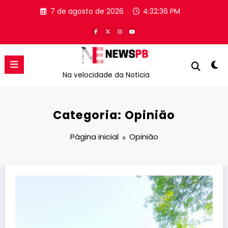
Pular
7 de agosto de 2026
4:32:36 PM
para
o
conteúdo
Na velocidade da Noticia
Categoria: Opinião
Página inicial
Opinião