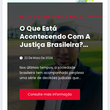
BRASIL
CIDADES
OPINIÃO
PARAÍBA
O Que Está
Acontecendo Com A
Justiça Brasileira?
Uma Reflexão Sobre
22 De Maio De 2024
As Recentes
Decisões Dos
Nos últimos tempos, a sociedade
brasileira tem acompanhado perplexa
Tribunais
uma série de decisões judiciais que…
Consulte mais informação