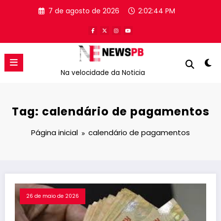
Pular
7 de agosto de 2026
2:02:44 PM
para
o
conteúdo
Na velocidade da Noticia
Tag: calendário de pagamentos
Página inicial
calendário de pagamentos
26 de maio de 2026