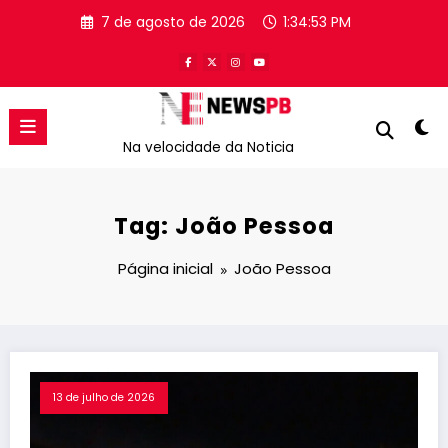
Pular
7 de agosto de 2026
1:34:54 PM
para
o
conteúdo
Na velocidade da Noticia
Tag: João Pessoa
Página inicial
João Pessoa
13 de julho de 2026