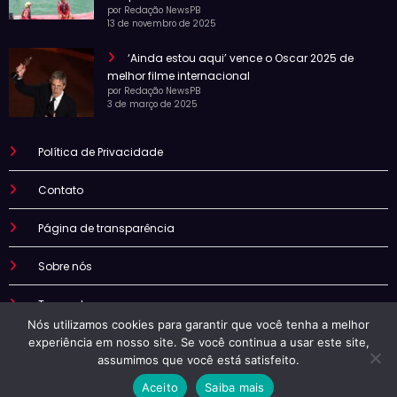
por Redação NewsPB
13 de novembro de 2025
‘Ainda estou aqui’ vence o Oscar 2025 de
melhor filme internacional
por Redação NewsPB
3 de março de 2025
Política de Privacidade
Contato
Página de transparência
Sobre nós
Termo de uso
Nós utilizamos cookies para garantir que você tenha a melhor
experiência em nosso site. Se você continua a usar este site,
assumimos que você está satisfeito.
Aceito
Saiba mais
Newspb | Powered By
SpiceThemes