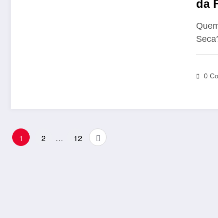
da 
Sec
Quem 
Seca?
0 Co
Paginação
1
2
…
12
de
posts