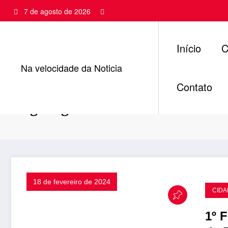
Pular
7 de agosto de 2026
para
o
conteúdo
Início
C
Na velocidade da Noticia
Contato
Tag: lagoa seca
18 de fevereiro de 2024
CIDA
1º 