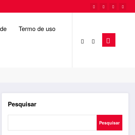
ade
Termo de uso
Página inicial
lagoa seca
Pesquisar
Pesquisar