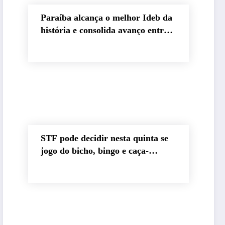
Paraíba alcança o melhor Ideb da
história e consolida avanço entre
os maiores do Brasil
STF pode decidir nesta quinta se
jogo do bicho, bingo e caça-
níqueis seguem ilegais