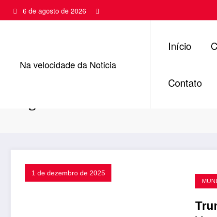
Pular
6 de agosto de 2026
para
o
conteúdo
Início
C
Na velocidade da Noticia
Contato
Tag: mundo
1 de dezembro de 2025
MUN
Tru