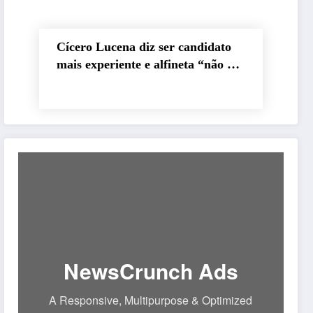
Cícero Lucena diz ser candidato
mais experiente e alfineta “não é
momento de fazer experiência”
sobre disputa ao Governo
NewsCrunch Ads
A Responsive, Multipurpose & Optimized