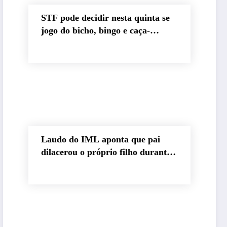
STF pode decidir nesta quinta se
jogo do bicho, bingo e caça-
níqueis seguem ilegais
Laudo do IML aponta que pai
dilacerou o próprio filho durante
abuso