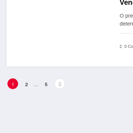
Ven
tota
O pre
deter
0 Co
Paginação
1
2
…
5
de
posts