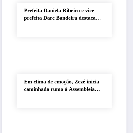
Prefeita Daniela Ribeiro e vice-
prefeita Darc Bandeira destacam
apoio a Lucas Ribeiro durante
convenção e afirmam confiança na
continuidade do trabalho na
Paraíba
Em clima de emoção, Zezé inicia
caminhada rumo à Assembleia
Legislativa como candidato a
deputado estadual