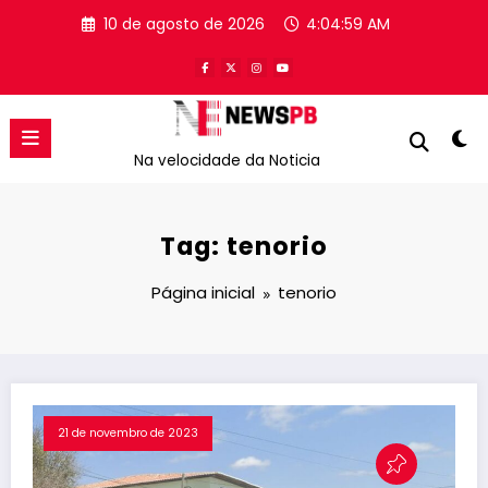
Pular
10 de agosto de 2026
4:04:59 AM
para
o
conteúdo
Na velocidade da Noticia
Tag: tenorio
Página inicial
tenorio
21 de novembro de 2023