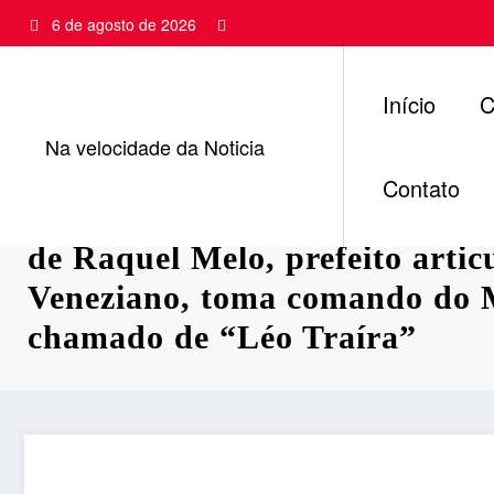
Pular
6 de agosto de 2026
para
o
conteúdo
Início
C
Na velocidade da Noticia
Contato
2024 EM SOBRADO: Com med
de Raquel Melo, prefeito artic
Veneziano, toma comando do 
chamado de “Léo Traíra”