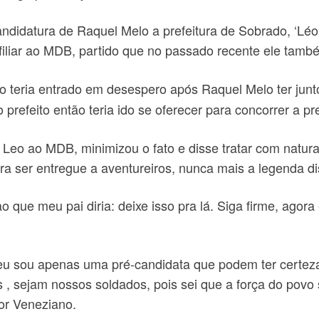
didatura de Raquel Melo a prefeitura de Sobrado, ‘Lé
filiar ao MDB, partido que no passado recente ele també
eo teria entrado em desespero após Raquel Melo ter ju
prefeito então teria ido se oferecer para concorrer a p
 Leo ao MDB, minimizou o fato e disse tratar com natur
ara ser entregue a aventureiros, nunca mais a legenda
ao que meu pai diria: deixe isso pra lá. Siga firme, ag
o, eu sou apenas uma pré-candidata que podem ter cert
, sejam nossos soldados, pois sei que a força do povo 
dor Veneziano.