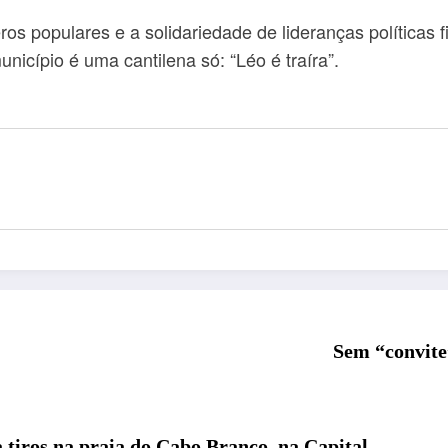
os populares e a solidariedade de lideranças políticas
icípio é uma cantilena só: “Léo é traíra”.
Sem “convite
tiros na praia do Cabo Branco, na Capital