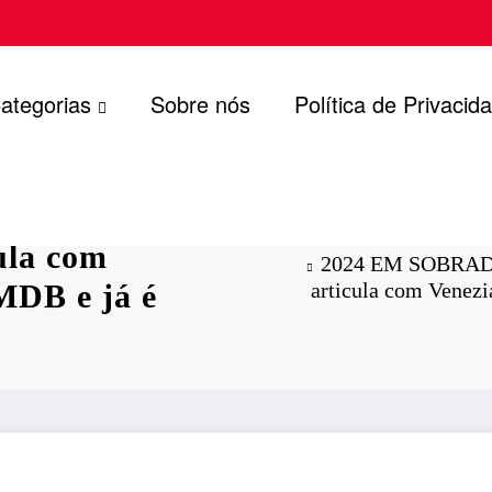
ategorias
Sobre nós
Política de Privacid
o da ascensão
ula com
2024 EM SOBRADO:
MDB e já é
articula com Venez