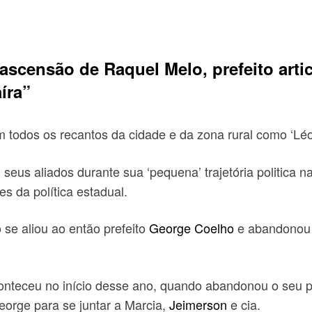
censão de Raquel Melo, prefeito arti
íra”
em todos os recantos da cidade e da zona rural como ‘Léo 
 seus aliados durante sua ‘pequena’ trajetória politica
s da política estadual.
o se aliou ao então prefeito
George Coelho
e abandonou a
onteceu no início desse ano, quando abandonou o seu pad
eorge para se juntar a Marcia,
Jeimerson
e cia.