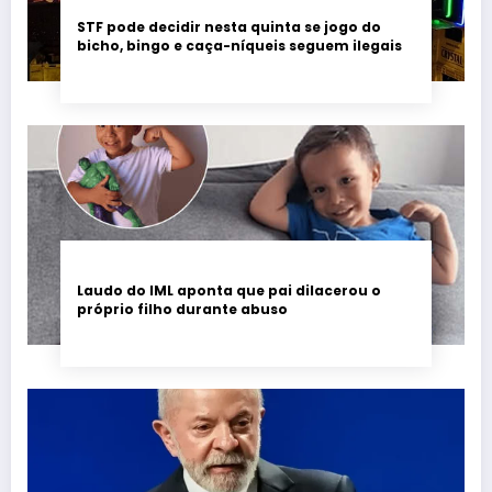
STF pode decidir nesta quinta se jogo do
bicho, bingo e caça-níqueis seguem ilegais
Laudo do IML aponta que pai dilacerou o
próprio filho durante abuso