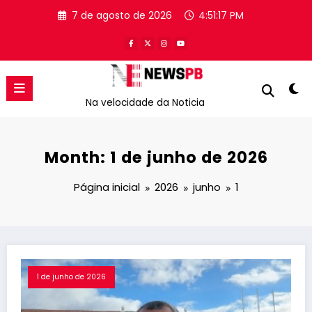
Pular
7 de agosto de 2026
4:51:17 PM
para
o
conteúdo
Na velocidade da Noticia
Month: 1 de junho de 2026
Página inicial
2026
junho
1
1 de junho de 2026