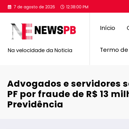
Pular
7 de agosto de 2026
12:38:01 PM
para
o
conteúdo
Início
Termo de
Na velocidade da Noticia
Advogados e servidores s
PF por fraude de R$ 13 mi
Previdência