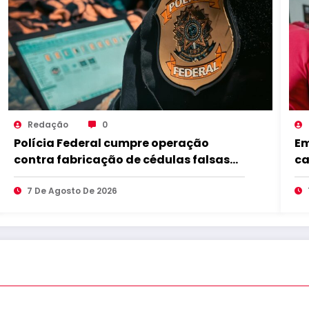
Redação
0
Polícia Federal cumpre operação
Em
contra fabricação de cédulas falsas
ca
no Brejo paraibano
7 De Agosto De 2026