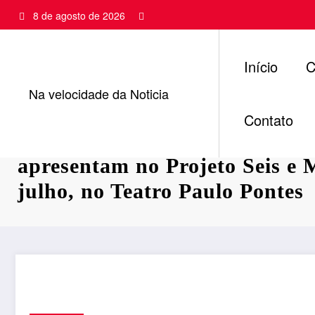
Pular
8 de agosto de 2026
para
o
conteúdo
Início
C
Na velocidade da Noticia
Contato
Alaíde Costa e Ayrton Montar
apresentam no Projeto Seis e M
julho, no Teatro Paulo Pontes