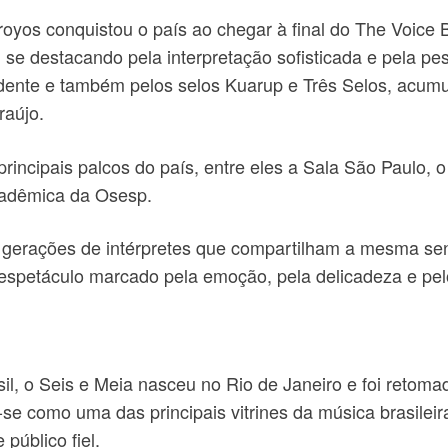
yos conquistou o país ao chegar à final do The Voice B
m se destacando pela interpretação sofisticada e pela p
ndente e também pelos selos Kuarup e Três Selos, acum
raújo.
principais palcos do país, entre eles a Sala São Paulo, o
cadêmica da Osesp.
gerações de intérpretes que compartilham a mesma sens
 espetáculo marcado pela emoção, pela delicadeza e pel
sil, o Seis e Meia nasceu no Rio de Janeiro e foi retoma
-se como uma das principais vitrines da música brasilei
público fiel.