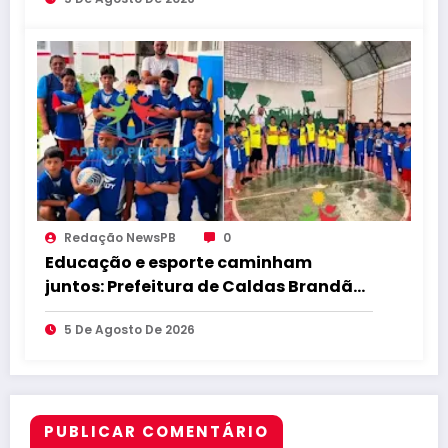
é baseada em trabalho com o
desenvolvimento de Caldas
Brandão-PB
Redação NewsPB
0
Educação e esporte caminham
juntos: Prefeitura de Caldas Brandão
fortalece educação e incentiva a
5 De Agosto De 2026
prática esportiva na zona rural do
município
PUBLICAR COMENTÁRIO