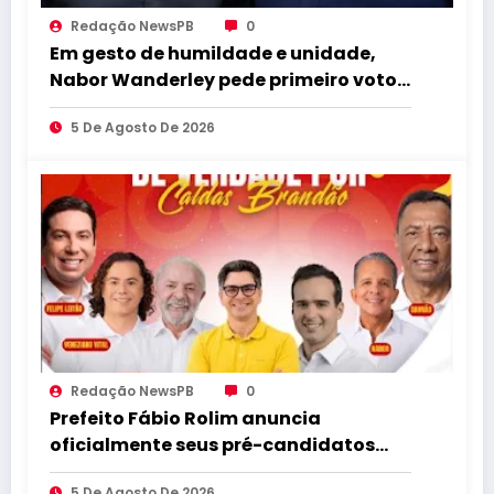
Redação NewsPB
0
Em gesto de humildade e unidade,
Nabor Wanderley pede primeiro voto
para João Azevêdo e reforça
5 De Agosto De 2026
compromisso com o projeto
governista
Redação NewsPB
0
Prefeito Fábio Rolim anuncia
oficialmente seus pré-candidatos
para as eleições e afirma que escolha
5 De Agosto De 2026