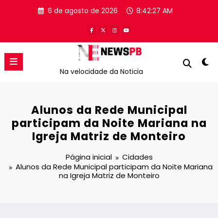
Pular
6 de agosto de 2026
8:42:27 AM
para
o
conteúdo
Na velocidade da Noticia
Alunos da Rede Municipal
participam da Noite Mariana na
Igreja Matriz de Monteiro
Página inicial
Cidades
Alunos da Rede Municipal participam da Noite Mariana
na Igreja Matriz de Monteiro