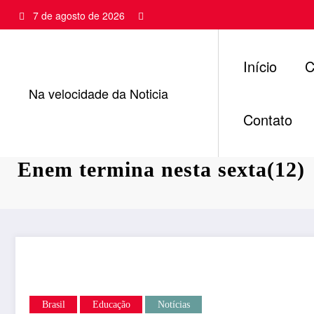
Pular
7 de agosto de 2026
para
o
conteúdo
Início
C
Na velocidade da Noticia
Contato
Após prorrogação, prazo de in
Enem termina nesta sexta(12)
Brasil
Educação
Notícias