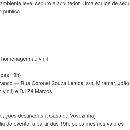
mbiente leve, seguro e acolhedor. Uma equipe de segur
o público.
m homenagem ao vinil
r das 19h)
Branco — Rua Coronel Souza Lemos, s/n, Miramar, Joã
m vinil) e DJ Zé Marcos
(doações destinadas à Casa da Vovozinha)
dia do evento, a partir das 19h, pelos mesmos valores