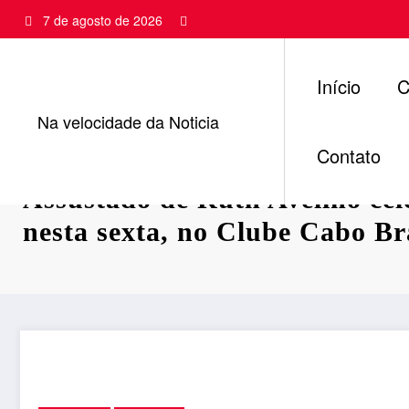
Pular
7 de agosto de 2026
para
o
conteúdo
Início
C
Na velocidade da Noticia
Contato
Assustado de Ruth Avelino cele
nesta sexta, no Clube Cabo B