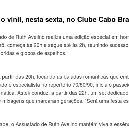
o vinil, nesta sexta, no Clube Cabo Br
ustado de Ruth Avelino realiza uma edição especial em 
ô, começa às 20h e segue até às 2h, reunindo sucessos
loridas e globos de espelhos.
 a partir das 20h, tocando as baladas românticas que 
o e especialista no repertório 70/80/90, inicia o passei
tica, Astek conduz, a partir das 22h, um set dedicado à
de mixagens que marcaram gerações. “Será uma festa esp
dade, o Assustado de Ruth Avelino mantém viva a essênc