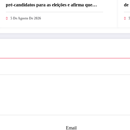
pré-candidatos para as eleições e afirma que
de
escolha é baseada em trabalho com o
inc
desenvolvimento de Caldas Brandão-PB
5 De Agosto De 2026
mu
Email