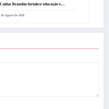
 Caldas Brandão fortalece educação e
entiva a prática esportiva na zona rural do
nicípio
5 De Agosto De 2026