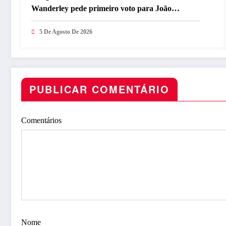
Wanderley pede primeiro voto para João
Azevêdo e reforça compromisso com o projeto
governista
5 De Agosto De 2026
PUBLICAR COMENTÁRIO
Comentários
Nome