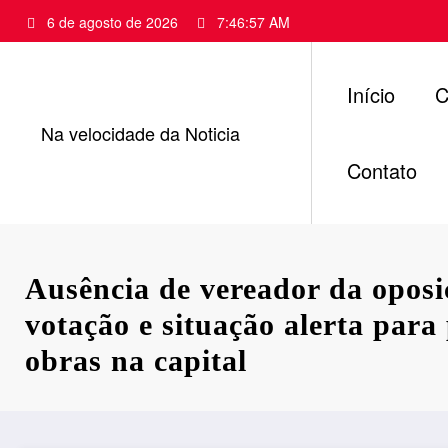
Pular
6 de agosto de 2026
7:46:58 AM
para
o
conteúdo
Início
C
Na velocidade da Noticia
Contato
Ausência de vereador da oposi
votação e situação alerta para
obras na capital