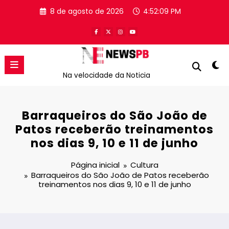
Pular
8 de agosto de 2026
4:52:09 PM
para
o
conteúdo
Na velocidade da Noticia
Barraqueiros do São João de
Patos receberão treinamentos
nos dias 9, 10 e 11 de junho
Página inicial
Cultura
Barraqueiros do São João de Patos receberão
treinamentos nos dias 9, 10 e 11 de junho