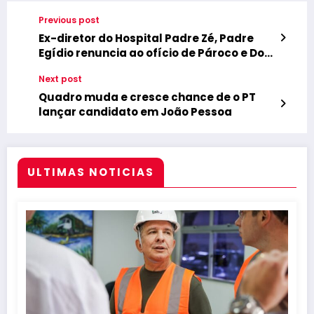
Previous post
Ex-diretor do Hospital Padre Zé, Padre
Egídio renuncia ao ofício de Pároco e Dom
Delson modifica vários cargos na
Next post
Arquidiocese
Quadro muda e cresce chance de o PT
lançar candidato em João Pessoa
ULTIMAS NOTICIAS