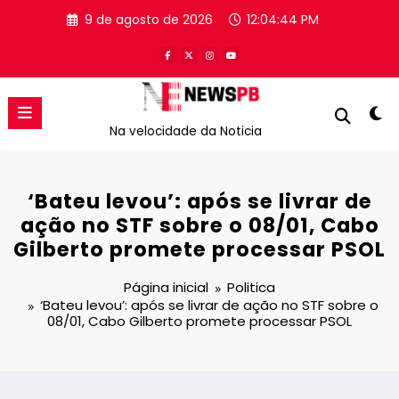
Pular
9 de agosto de 2026
12:04:45 PM
para
o
conteúdo
Na velocidade da Noticia
‘Bateu levou’: após se livrar de
ação no STF sobre o 08/01, Cabo
Gilberto promete processar PSOL
Página inicial
Politica
‘Bateu levou’: após se livrar de ação no STF sobre o
08/01, Cabo Gilberto promete processar PSOL