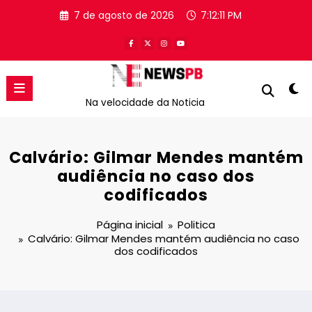
Pular
7 de agosto de 2026
7:12:11 PM
para
o
conteúdo
Na velocidade da Noticia
Calvário: Gilmar Mendes mantém
audiência no caso dos
codificados
Página inicial
Politica
Calvário: Gilmar Mendes mantém audiência no caso
dos codificados