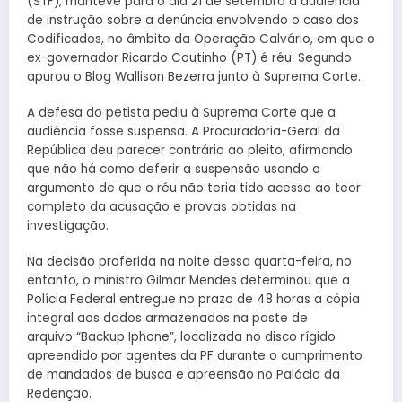
(STF), manteve para o dia 21 de setembro a audiência
de instrução sobre a denúncia envolvendo o caso dos
Codificados, no âmbito da Operação Calvário, em que o
ex-governador Ricardo Coutinho (PT) é réu. Segundo
apurou o Blog Wallison Bezerra junto à Suprema Corte.
A defesa do petista pediu à Suprema Corte que a
audiência fosse suspensa. A Procuradoria-Geral da
República deu parecer contrário ao pleito, afirmando
que não há como deferir a suspensão usando o
argumento de que o réu não teria tido acesso ao teor
completo da acusação e provas obtidas na
investigação.
Na decisão proferida na noite dessa quarta-feira, no
entanto, o ministro Gilmar Mendes determinou que a
Polícia Federal entregue no prazo de 48 horas a cópia
integral aos dados armazenados na paste de
arquivo “Backup Iphone”, localizada no disco rígido
apreendido por agentes da PF durante o cumprimento
de mandados de busca e apreensão no Palácio da
Redenção.