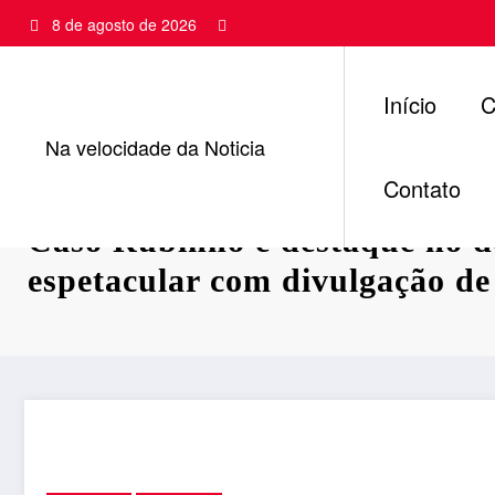
Pular
8 de agosto de 2026
para
o
conteúdo
Início
C
Na velocidade da Noticia
Contato
Caso Rubinho é destaque no 
espetacular com divulgação d