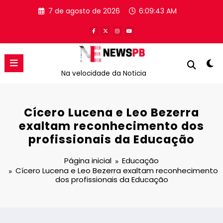
Pular
7 de agosto de 2026
6:09:43 AM
para
o
conteúdo
Na velocidade da Noticia
Cícero Lucena e Leo Bezerra
exaltam reconhecimento dos
profissionais da Educação
Página inicial
Educação
Cícero Lucena e Leo Bezerra exaltam reconhecimento
dos profissionais da Educação