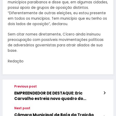
municípios paraibanos e disse que, em algumas cidades,
possui apoio de grupos de oposição distintos.
“Diferentemente de outras eleições, eu estou presente
em todos os municípios. Tem município que eu tenho os
dois lados de oposição”, declarou.
Sem citar nomes diretamente, Cícero ainda insinuou
preocupação com possíveis movimentações políticas
de adversários governistas para atrair aliados de sua
base.
Redação
Previous post
EMPREENDEDOR DE DESTAQUE: Eric
Carvalho estreia novo quadro do
Programa Boa Tarde Paraíba e emociona
Next post
ao contar trajetória de superação e
sucesso da TOP SAT Rastreamento
Câmara Municipal de Baía da Traição