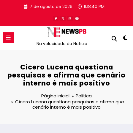
Pular
7 de agosto de 2026
11:18:40 PM
para
o
conteúdo
Na velocidade da Noticia
Cícero Lucena questiona
pesquisas e afirma que cenário
interno é mais positivo
Página inicial
Politica
Cícero Lucena questiona pesquisas e afirma que
cenário interno é mais positivo