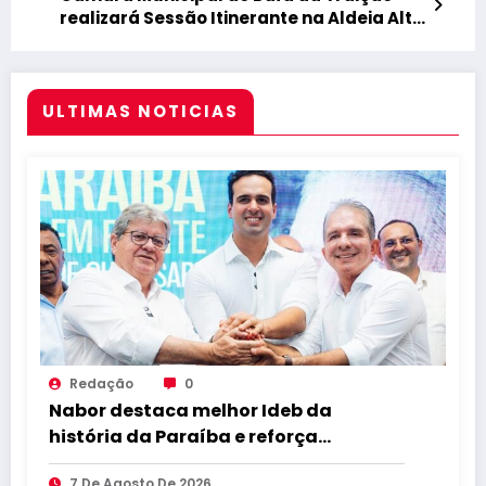
realizará Sessão Itinerante na Aldeia Alto
do Tamba nesta sexta-feira (29)
ULTIMAS NOTICIAS
Redação
0
Nabor destaca melhor Ideb da
história da Paraíba e reforça
compromisso com educação de
7 De Agosto De 2026