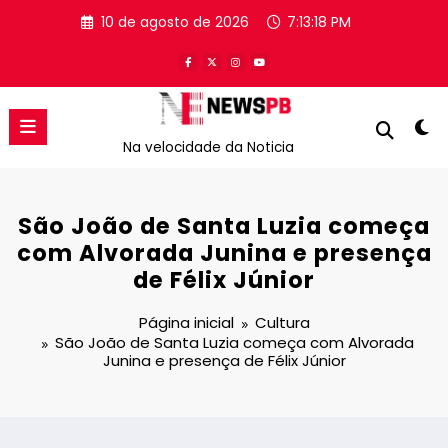
Pular
10 de agosto de 2026
7:13:19 PM
para
o
conteúdo
Na velocidade da Noticia
São João de Santa Luzia começa
com Alvorada Junina e presença
de Félix Júnior
Página inicial
Cultura
São João de Santa Luzia começa com Alvorada
Junina e presença de Félix Júnior