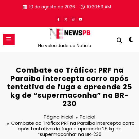
Pular
10 de agosto de 2026
10:21:00 AM
para
o
conteúdo
Na velocidade da Noticia
Combate ao Tráfico: PRF na
Paraíba intercepta carro após
tentativa de fuga e apreende 25
kg de “supermaconha” na BR-
230
Página inicial
Policial
Combate ao Tráfico: PRF na Paraíba intercepta carro
após tentativa de fuga e apreende 25 kg de
“supermaconha” na BR-230