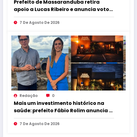
Prefeito de Massaranduba retira
apoio a Lucas Ribeiro e anuncia voto
em Cícero para o Governo
7 De Agosto De 2026
Redação
0
Mais um investimento histórico na
saúde: prefeito Fábio Rolim anuncia a
construção de um Centro
7 De Agosto De 2026
Especializado de Saúde Bucal que
transformará o atendimento