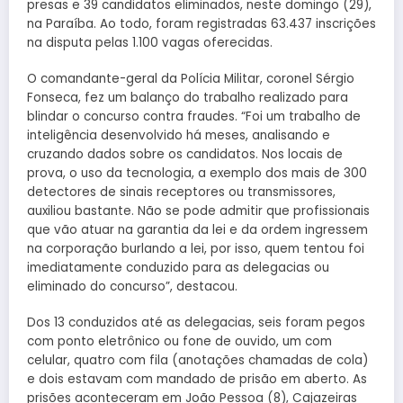
presas e 39 candidatos eliminados, neste domingo (29),
na Paraíba. Ao todo, foram registradas 63.437 inscrições
na disputa pelas 1.100 vagas oferecidas.
O comandante-geral da Polícia Militar, coronel Sérgio
Fonseca, fez um balanço do trabalho realizado para
blindar o concurso contra fraudes. “Foi um trabalho de
inteligência desenvolvido há meses, analisando e
cruzando dados sobre os candidatos. Nos locais de
prova, o uso da tecnologia, a exemplo dos mais de 300
detectores de sinais receptores ou transmissores,
auxiliou bastante. Não se pode admitir que profissionais
que vão atuar na garantia da lei e da ordem ingressem
na corporação burlando a lei, por isso, quem tentou foi
imediatamente conduzido para as delegacias ou
eliminado do concurso”, destacou.
Dos 13 conduzidos até as delegacias, seis foram pegos
com ponto eletrônico ou fone de ouvido, um com
celular, quatro com fila (anotações chamadas de cola)
e dois estavam com mandado de prisão em aberto. As
prisões aconteceram em João Pessoa (8), Cajazeiras