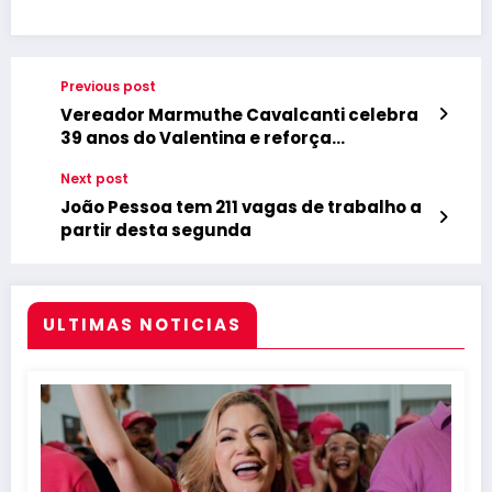
Previous post
Vereador Marmuthe Cavalcanti celebra
39 anos do Valentina e reforça
compromisso com a comunidade do
Next post
bairro
João Pessoa tem 211 vagas de trabalho a
partir desta segunda
ULTIMAS NOTICIAS