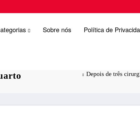
ategorias
Sobre nós
Política de Privacid
onaro se
uarto
Depois de três cirur