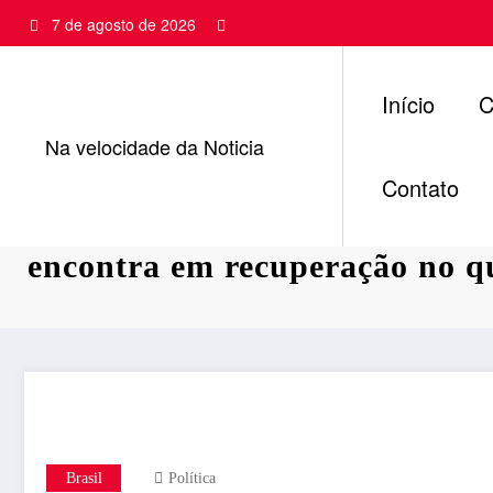
Pular
7 de agosto de 2026
para
o
conteúdo
Início
C
Na velocidade da Noticia
Contato
Depois de três cirurgias, Bols
encontra em recuperação no q
Brasil
Política