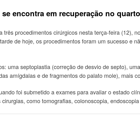
o se encontra em recuperação no quart
a três procedimentos cirúrgicos nesta terça-feira (12), n
 tarde de hoje, os procedimentos foram um sucesso e nã
tos: uma septoplastia (correção de desvio de septo), um
 das amígdalas e de fragmentos do palato mole), mais c
quando foi submetido a exames para avaliar o estado clí
s cirurgias, como tomografias, colonoscopia, endoscop