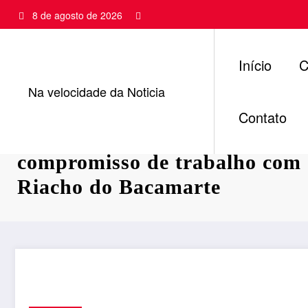
Pular
8 de agosto de 2026
para
o
conteúdo
Início
C
Na velocidade da Noticia
Contato
Deputado Fábio Ramalho reaf
compromisso de trabalho com 
Riacho do Bacamarte