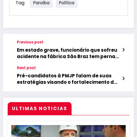
Tag
Paraíba
Política
Previous post
Em estado grave, funcionário que sofreu
acidente na fábrica São Braz tem perna
amputada
Next post
Pré-candidatos à PMJP falam de suas
estratégias visando o fortalecimento dos
seus nomes nas eleições de 2024
ULTIMAS NOTICIAS