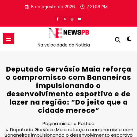
Pular
8 de agosto de 2026
7:31:06 PM
para
o
conteúdo
Na velocidade da Noticia
Deputado Gervásio Maia reforça
o compromisso com Bananeiras
impulsionando o
desenvolvimento esportivo e de
lazer na região: “Do jeito que a
cidade merece”
Página inicial
Politica
Deputado Gervásio Maia reforça o compromisso com
Bananeiras impulsionando o desenvolvimento esportivo