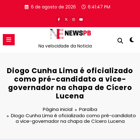
Pular
6 de agosto de 2026
6:41:47 PM
para
o
conteúdo
Na velocidade da Noticia
Diogo Cunha Lima é oficializado
como pré-candidato a vice-
governador na chapa de Cícero
Lucena
Página inicial
Paraíba
Diogo Cunha Lima é oficializado como pré-candidato
a vice-governador na chapa de Cícero Lucena