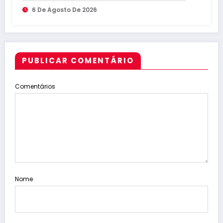
Legislativa como candidato a
6 De Agosto De 2026
deputado estadual
PUBLICAR COMENTÁRIO
Comentários
Nome