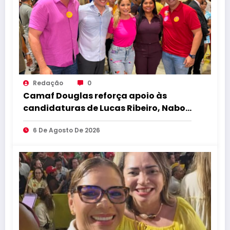
Redação
0
Camaf Douglas reforça apoio às
candidaturas de Lucas Ribeiro, Nabor,
Hugo Motta e Danielle do Vale
6 De Agosto De 2026
durante convenção