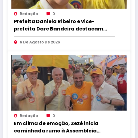
Redação
0
Prefeita Daniela Ribeiro e vice-
prefeita Darc Bandeira destacam
apoio a Lucas Ribeiro durante
6 De Agosto De 2026
convenção e afirmam confiança na
continuidade do trabalho na Paraíba
Redação
0
Em clima de emoção, Zezé inicia
caminhada rumo à Assembleia