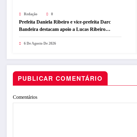
Redação
0
Prefeita Daniela Ribeiro e vice-prefeita Darc
Bandeira destacam apoio a Lucas Ribeiro
durante convenção e afirmam confiança na
continuidade do trabalho na Paraíba
6 De Agosto De 2026
PUBLICAR COMENTÁRIO
Comentários