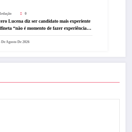
Redação
0
ero Lucena diz ser candidato mais experiente
lfineta “não é momento de fazer experiência”
bre disputa ao Governo
6 De Agosto De 2026