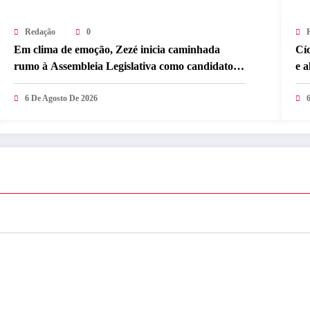
Redação
0
Em clima de emoção, Zezé inicia caminhada
Cíc
rumo à Assembleia Legislativa como candidato a
e a
deputado estadual
so
6 De Agosto De 2026