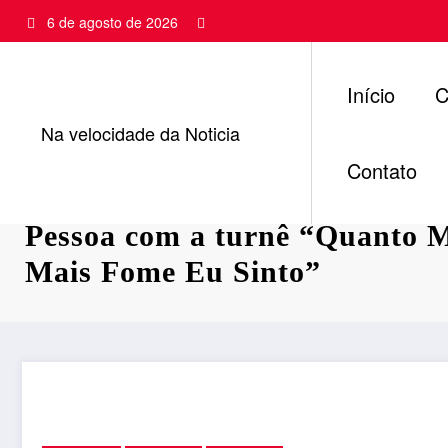
Pular
6 de agosto de 2026
para
o
conteúdo
Início
C
Na velocidade da Noticia
Contato
Djonga se apresenta nesta sex
Pessoa com a turnê “Quanto 
Mais Fome Eu Sinto”