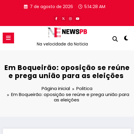
Pular
7 de agosto de 2026
5:14:28 AM
para
o
conteúdo
Na velocidade da Noticia
Em Boqueirão: oposição se reúne
e prega união para as eleições
Página inicial
Politica
Em Boqueirão: oposição se reúne e prega união para
as eleições