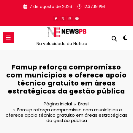
Pular
7 de agosto de 2026
12:37:20 PM
para
o
conteúdo
Na velocidade da Noticia
Famup reforça compromisso
com municípios e oferece apoio
técnico gratuito em áreas
estratégicas da gestão pública
Página inicial
Brasil
Famup reforça compromisso com municípios e
oferece apoio técnico gratuito em áreas estratégicas
da gestão pública