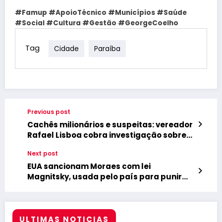
#Famup #ApoioTécnico #Municípios #Saúde
#Social #Cultura #Gestão #GeorgeCoelho
Tag
Cidade
Paraíba
Previous post
Cachês milionários e suspeitas: vereador
Rafael Lisboa cobra investigação sobre
festas de São João em Serra da Raiz
Next post
EUA sancionam Moraes com lei
Magnitsky, usada pelo país para punir
estrangeiros
ULTIMAS NOTICIAS