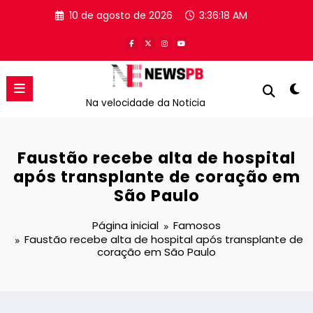
Pular
10 de agosto de 2026
3:36:18 AM
para
o
conteúdo
Na velocidade da Noticia
Faustão recebe alta de hospital
após transplante de coração em
São Paulo
Página inicial
Famosos
Faustão recebe alta de hospital após transplante de
coração em São Paulo