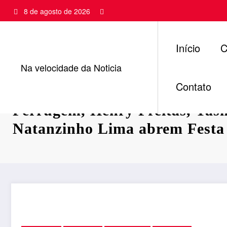
Pular
8 de agosto de 2026
para
o
conteúdo
Início
C
Na velocidade da Noticia
Contato
Ferrugem, Henry Freitas, Yas
Natanzinho Lima abrem Festa