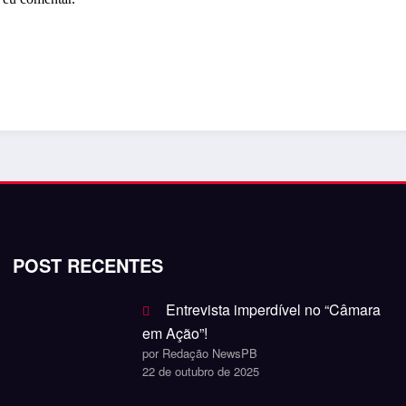
POST RECENTES
Entrevista imperdível no “Câmara
em Ação”!
por Redação NewsPB
22 de outubro de 2025