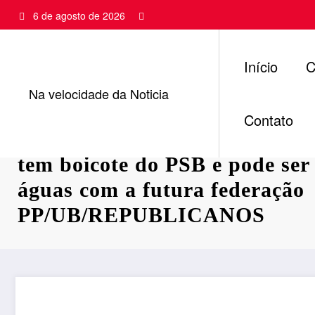
Pular
6 de agosto de 2026
para
o
conteúdo
Início
C
Na velocidade da Noticia
Contato
Festa do Centrão promovida 
tem boicote do PSB e pode ser 
águas com a futura federação
PP/UB/REPUBLICANOS