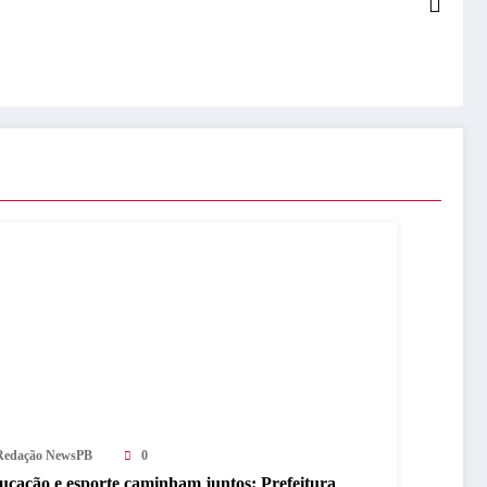
Redação NewsPB
0
ucação e esporte caminham juntos: Prefeitura