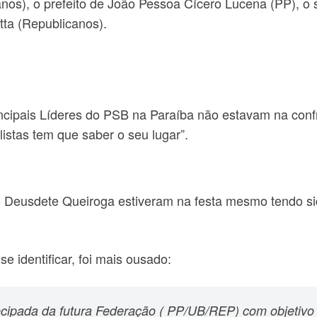
nos), o prefeito de João Pessoa Cícero Lucena (PP), o 
ta (Republicanos).
ncipais Líderes do PSB na Paraíba não estavam na confr
istas tem que saber o seu lugar”.
 Deusdete Queiroga estiveram na festa mesmo tendo s
e identificar, foi mais ousado:
ipada da futura Federação ( PP/UB/REP) com objetivo 