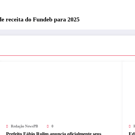
de receita do Fundeb para 2025
Redação NewsPB
0
Prefeito Fábio Rolim anuncia oficialmente seus
Ed