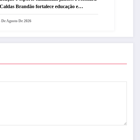
 Caldas Brandão fortalece educação e
entiva a prática esportiva na zona rural do
nicípio
5 De Agosto De 2026