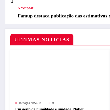
Next post
Famup destaca publicação das estimativas 
ULTIMAS NOTICIAS
Redação NewsPB
0
Em gesto de humildade e unidade, Nabor