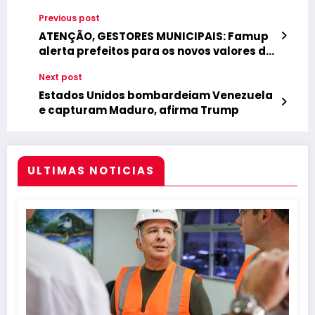
Previous post
ATENÇÃO, GESTORES MUNICIPAIS: Famup
alerta prefeitos para os novos valores da
Nova Lei nº 14.133, em vigor desde 1º de
Next post
janeiro de 2026
Estados Unidos bombardeiam Venezuela
e capturam Maduro, afirma Trump
ULTIMAS NOTICIAS