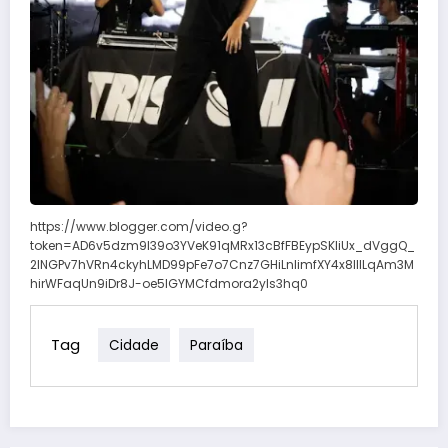
https://www.blogger.com/video.g?
token=AD6v5dzm9l39o3YVeK91qMRx13cBfFBEypSKliUx_dVggQ_
2lNGPv7hVRn4ckyhLMD99pFe7o7Cnz7GHiLnIimfXY4x8IIlLqAm3M
hirWFaqUn9iDr8J-oe5lGYMCfdmora2yls3hq0
Tag
Cidade
Paraíba