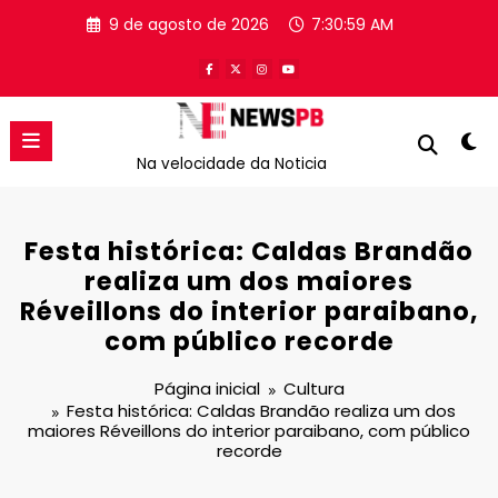
Pular
9 de agosto de 2026
7:31:01 AM
para
o
conteúdo
Na velocidade da Noticia
Festa histórica: Caldas Brandão
realiza um dos maiores
Réveillons do interior paraibano,
com público recorde
Página inicial
Cultura
Festa histórica: Caldas Brandão realiza um dos
maiores Réveillons do interior paraibano, com público
recorde