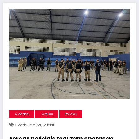
Cidades
Paraíba
Policial
,
,
Cidade
Paraíba
Policial
Forças policiais realizam operação