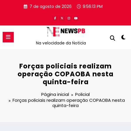
Pular
7 de agosto de 2026
9:56:13 PM
para
o
conteúdo
Na velocidade da Noticia
Forças policiais realizam
operação COPAOBA nesta
quinta-feira
Página inicial
Policial
Forças policiais realizam operação COPAOBA nesta
quinta-feira