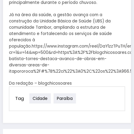
principalmente durante o período chuvoso.
Já na área da saúde, a gestão avança com a
construção da Unidade Básica de Saúde (UBS) da
comunidade Tambor, ampliando a estrutura de
atendimento e fortalecendo os serviços de saúde
oferecidos à
população.https://www.instagram.com/reel/DaY1zzTPuTH/e
cr=1&v=14&wp=500&rd=https%3A%2F%2Fblogchicosoares.c
batista-torres-destaca-avanco-de-obras-em-
diversas-areas-de-
itapororoca%2F#%7B%22ci%22%3A0%2C%22os%22%3A966.5
Da redação – blogchicosoares
Tag
Cidade
Paraíba