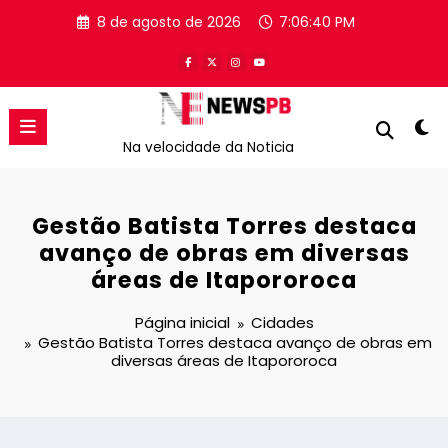
Pular
8 de agosto de 2026
7:06:40 PM
para
o
conteúdo
Na velocidade da Noticia
Gestão Batista Torres destaca
avanço de obras em diversas
áreas de Itapororoca
Página inicial
Cidades
Gestão Batista Torres destaca avanço de obras em
diversas áreas de Itapororoca