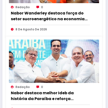
Redação
0
Nabor Wanderley destaca força do
setor sucroenergético na economia
da Paraíba durante visita à Destilaria
8 De Agosto De 2026
Tabu
Redação
0
Nabor destaca melhor Ideb da
história da Paraíba e reforça
compromisso com educação de