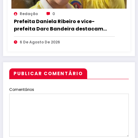
Redação
0
Prefeita Daniela Ribeiro e vice-
prefeita Darc Bandeira destacam
apoio a Lucas Ribeiro durante
6 De Agosto De 2026
convenção e afirmam confiança na
continuidade do trabalho na Paraíba
PUBLICAR COMENTÁRIO
Comentários