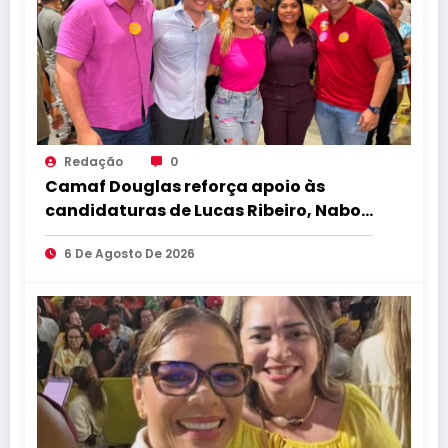
Redação
0
Camaf Douglas reforça apoio às
candidaturas de Lucas Ribeiro, Nabor,
Hugo Motta e Danielle do Vale
6 De Agosto De 2026
durante convenção