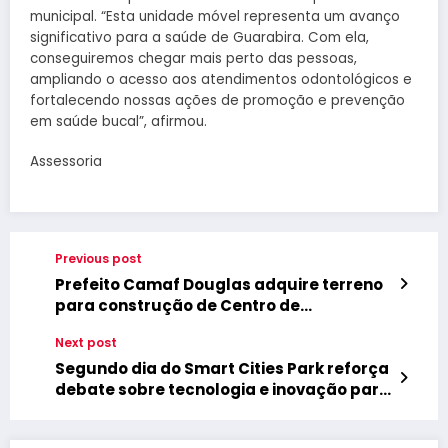
municipal. “Esta unidade móvel representa um avanço
significativo para a saúde de Guarabira. Com ela,
conseguiremos chegar mais perto das pessoas,
ampliando o acesso aos atendimentos odontológicos e
fortalecendo nossas ações de promoção e prevenção
em saúde bucal”, afirmou.
Assessoria
Previous post
Prefeito Camaf Douglas adquire terreno
para construção de Centro de
Especialidades próprio e centro de
Next post
Reabilitação em Fisioterapia em Lagoa
de Dentro
Segundo dia do Smart Cities Park reforça
debate sobre tecnologia e inovação para
transformar a gestão pública