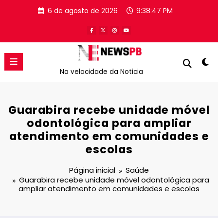
Pular
6 de agosto de 2026
9:38:47 PM
para
o
conteúdo
Na velocidade da Noticia
Guarabira recebe unidade móvel
odontológica para ampliar
atendimento em comunidades e
escolas
Página inicial
Saúde
Guarabira recebe unidade móvel odontológica para
ampliar atendimento em comunidades e escolas