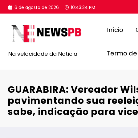
Pular
6 de agosto de 2026
10:43:35 PM
para
o
conteúdo
Início
Termo de
Na velocidade da Noticia
GUARABIRA: Vereador Wil
pavimentando sua reele
sabe, indicação para vic