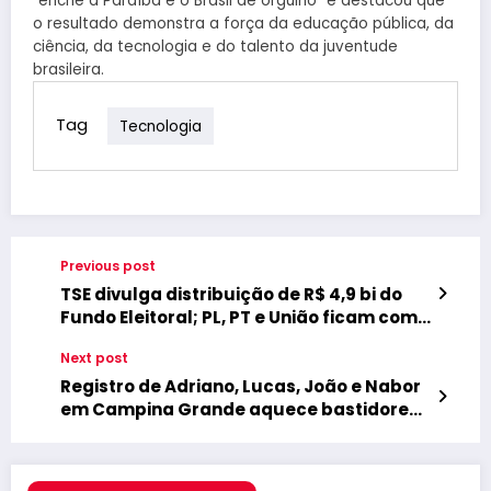
“enche a Paraíba e o Brasil de orgulho” e destacou que
o resultado demonstra a força da educação pública, da
ciência, da tecnologia e do talento da juventude
brasileira.
Tag
Tecnologia
Previous post
TSE divulga distribuição de R$ 4,9 bi do
Fundo Eleitoral; PL, PT e União ficam com
40% do total
Next post
Registro de Adriano, Lucas, João e Nabor
em Campina Grande aquece bastidores
e fortalece especulações sobre chapa
governista