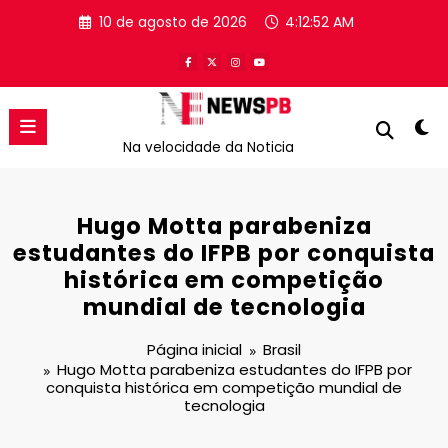
Pular
10 de agosto de 2026
4:12:52 AM
para
o
conteúdo
Na velocidade da Noticia
Hugo Motta parabeniza
estudantes do IFPB por conquista
histórica em competição
mundial de tecnologia
Página inicial
Brasil
Hugo Motta parabeniza estudantes do IFPB por
conquista histórica em competição mundial de
tecnologia