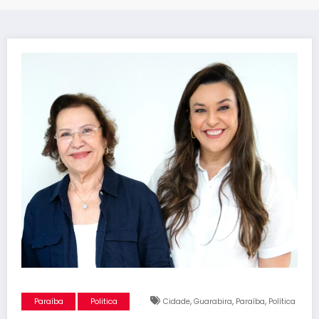
,
,
,
Paraíba
Politica
Cidade
Guarabira
Paraíba
Política