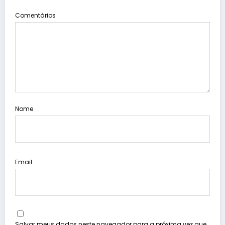
Comentários
Nome
Email
Salvar meus dados neste navegador para a próxima vez que