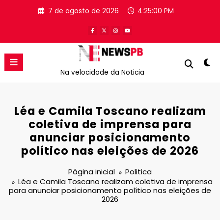
Pular
7 de agosto de 2026
4:25:00 PM
para
o
conteúdo
Na velocidade da Noticia
Léa e Camila Toscano realizam
coletiva de imprensa para
anunciar posicionamento
político nas eleições de 2026
Página inicial
Politica
Léa e Camila Toscano realizam coletiva de imprensa
para anunciar posicionamento político nas eleições de
2026