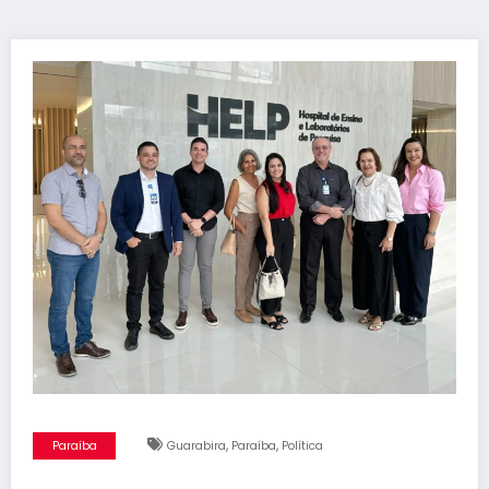
,
,
Paraíba
Guarabira
Paraíba
Política