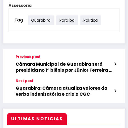
Assessoria
Tag
Guarabira
Paraíba
Política
Previous post
Câmara Municipal de Guarabira será
presidida no 1º biênio por Júnior Ferreira e
no 2º por Wilsinho
Next post
Guarabira: Câmara atualiza valores da
verba indenizatória e cria a CGC
ULTIMAS NOTICIAS