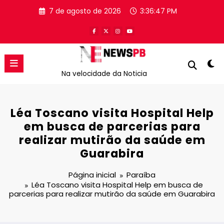
Pular
7 de agosto de 2026
3:36:48 PM
para
o
conteúdo
Na velocidade da Noticia
Léa Toscano visita Hospital Help
em busca de parcerias para
realizar mutirão da saúde em
Guarabira
Página inicial
Paraíba
Léa Toscano visita Hospital Help em busca de
parcerias para realizar mutirão da saúde em Guarabira