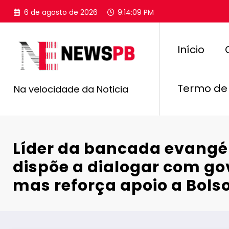
Pular
6 de agosto de 2026
9:14:10 PM
para
o
conteúdo
Início
Termo de
Na velocidade da Noticia
Líder da bancada evangél
dispõe a dialogar com go
mas reforça apoio a Bols