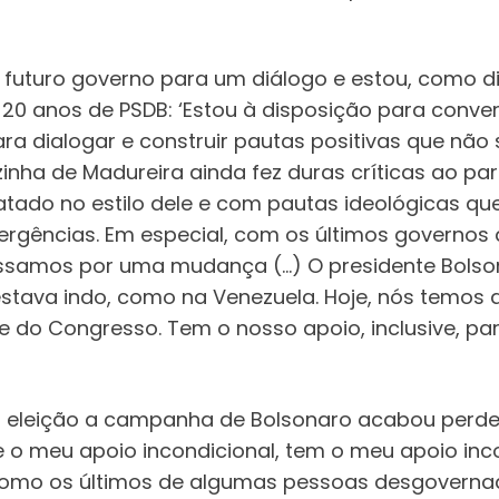
 futuro governo para um diálogo e estou, como dis
20 anos de PSDB: ‘Estou à disposição para conve
a dialogar e construir pautas positivas que não 
zinha de Madureira ainda fez duras críticas ao pa
tado no estilo dele e com pautas ideológicas que
ergências. Em especial, com os últimos governos 
ssamos por uma mudança (…) O presidente Bolson
estava indo, como na Venezuela. Hoje, nós temos q
nte do Congresso. Tem o nosso apoio, inclusive, p
a eleição a campanha de Bolsonaro acabou perde
 o meu apoio incondicional, tem o meu apoio inco
 como os últimos de algumas pessoas desgover