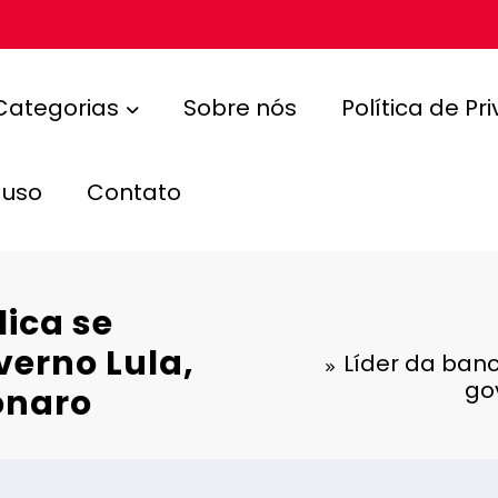
Categorias
Sobre nós
Política de Pr
 uso
Contato
ica se
verno Lula,
Líder da ban
go
onaro