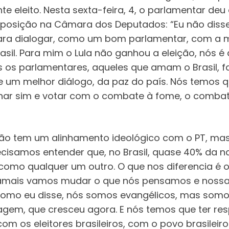
e eleito. Nesta sexta-feira, 4, o parlamentar de
 posição na Câmara dos Deputados: “Eu não disse
 para dialogar, como um bom parlamentar, com a 
sil. Para mim o Lula não ganhou a eleição, nós é 
os parlamentares, aqueles que amam o Brasil, faç
de um melhor diálogo, da paz do país. Nós temos 
linhar sim e votar com o combate à fome, o comb
não tem um alinhamento ideológico com o PT, mas 
ecisamos entender que, no Brasil, quase 40% da 
como qualquer um outro. O que nos diferencia é 
jamais vamos mudar o que nós pensamos e nossa pr
Como eu disse, nós somos evangélicos, mas somo
em, que cresceu agora. E nós temos que ter resp
m os eleitores brasileiros, com o povo brasileir