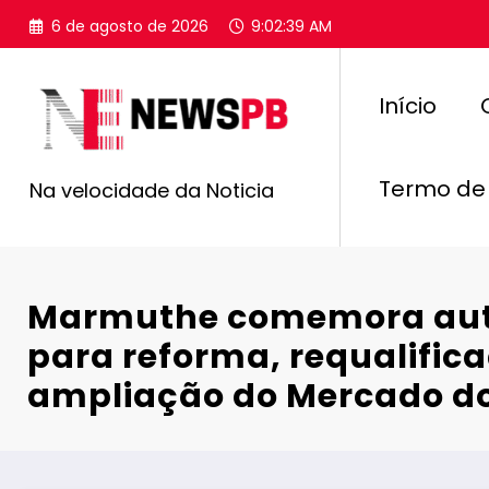
Pular
6 de agosto de 2026
9:02:40 AM
para
o
conteúdo
Início
Termo de
Na velocidade da Noticia
Marmuthe comemora aut
para reforma, requalific
ampliação do Mercado do