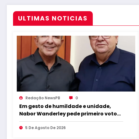
ULTIMAS NOTICIAS
Redação NewsPB
0
Em gesto de humildade e unidade,
Nabor Wanderley pede primeiro voto
para João Azevêdo e reforça
compromisso com o projeto
5 De Agosto De 2026
governista