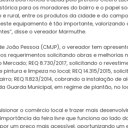
istórica para os moradores do bairro e o papel so
 e rural, entre os produtos da cidade e do campo
ção deste equipamento é tão importante, valorizand
tes”, disse o vereador Marmuthe.
e João Pessoa (CMJP), o vereador tem apresent
os requerimentos solicitando obras e melhorias 
 do Mercado; REQ 8.730/2017, solicitando o revesti
 pintura e limpeza no local; REQ 14.315/2015, soli
 bairro; REQ 11.823/2014, cobrando a instalação d
da Guarda Municipal, em regime de plantão, no loc
lsionar o comércio local e trazer mais desenvol
importância da feira livre que funciona ao lado
s, por um preço mais acessível, oportunizando u