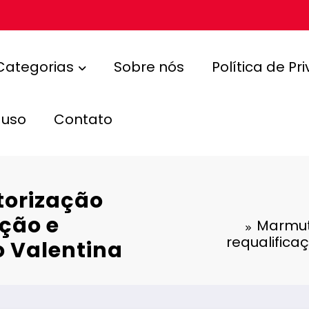
Categorias
Sobre nós
Política de Pr
 uso
Contato
orização
ação e
Marmut
requalific
 Valentina