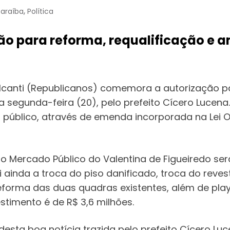
,
Paraíba
Política
 para reforma, requalificação e 
canti (Republicanos) comemora a autorização pa
a segunda-feira (20), pelo prefeito Cícero Lucena
 público, através de emenda incorporada na Lei O
 o Mercado Público do Valentina de Figueiredo s
 ainda a troca do piso danificado, troca do reve
reforma das duas quadras existentes, além de pla
estimento é de R$ 3,6 milhões.
esta boa notícia trazida pelo prefeito Cícero Lu