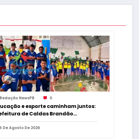
Redação NewsPB
0
ucação e esporte caminham juntos:
efeitura de Caldas Brandão
rtalece educação e incentiva a
ática esportiva na zona rural do
5 De Agosto De 2026
nicípio