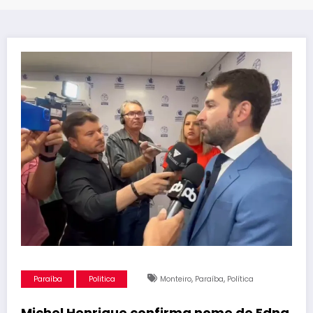
,
,
Paraíba
Politica
Monteiro
Paraíba
Política
Michel Henrique confirma nome de Edna