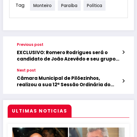
Tag
Monteiro
Paraíba
Política
Previous post
EXCLUSIVO: Romero Rodrigues será o
candidato de João Azevêdo e seu grupo
político em Campina Grande
Next post
Câmara Municipal de Pilõezinhos,
realizou a sua 12ª Sessão Ordinária do
Segundo Semestre, sendo a 28ª do ano
Legislativo de 2023
ULTIMAS NOTICIAS