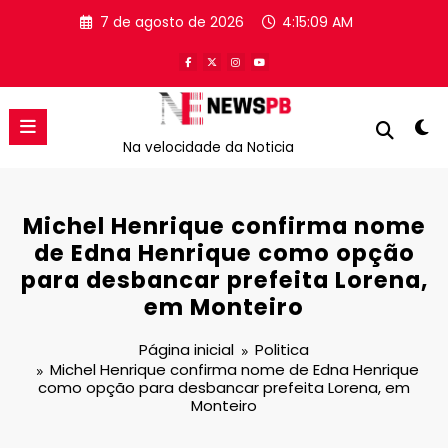
Pular
7 de agosto de 2026
4:15:09 AM
para
o
conteúdo
Na velocidade da Noticia
Michel Henrique confirma nome
de Edna Henrique como opção
para desbancar prefeita Lorena,
em Monteiro
Página inicial
Politica
Michel Henrique confirma nome de Edna Henrique
como opção para desbancar prefeita Lorena, em
Monteiro