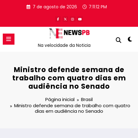
Pular
7 de agosto de 2026
7:11:13 PM
para
o
conteúdo
Na velocidade da Noticia
Ministro defende semana de
trabalho com quatro dias em
audiência no Senado
Página inicial
Brasil
Ministro defende semana de trabalho com quatro
dias em audiência no Senado