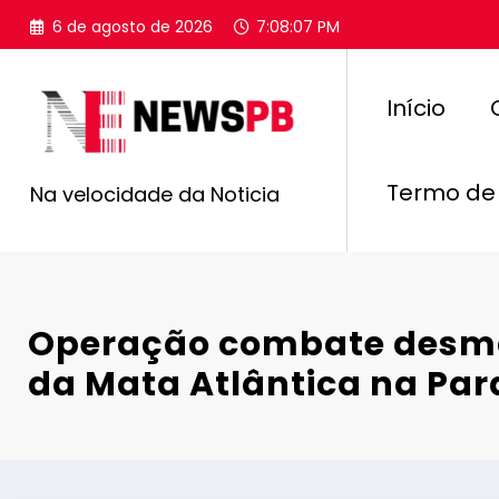
Pular
6 de agosto de 2026
7:08:09 PM
para
o
conteúdo
Início
Termo de
Na velocidade da Noticia
Operação combate des
da Mata Atlântica na Par