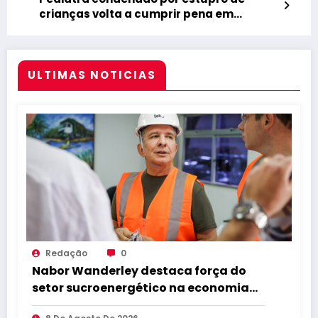
crianças volta a cumprir pena em
presídio, em João Pessoa
ULTIMAS NOTICIAS
Redação
0
Nabor Wanderley destaca força do
setor sucroenergético na economia
da Paraíba durante visita à Destilaria