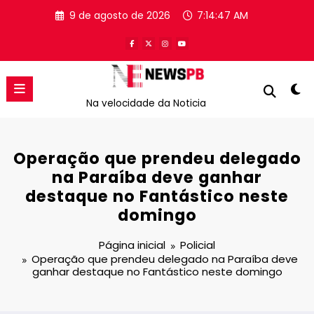
Pular
9 de agosto de 2026
7:14:47 AM
para
o
conteúdo
Na velocidade da Noticia
Operação que prendeu delegado
na Paraíba deve ganhar
destaque no Fantástico neste
domingo
Página inicial
Policial
Operação que prendeu delegado na Paraíba deve
ganhar destaque no Fantástico neste domingo