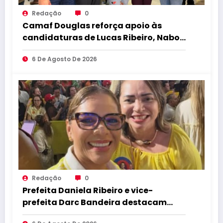
Redação
0
Camaf Douglas reforça apoio às
candidaturas de Lucas Ribeiro, Nabor,
Hugo Motta e Danielle do Vale
6 De Agosto De 2026
durante convenção
Redação
0
Prefeita Daniela Ribeiro e vice-
prefeita Darc Bandeira destacam
apoio a Lucas Ribeiro durante