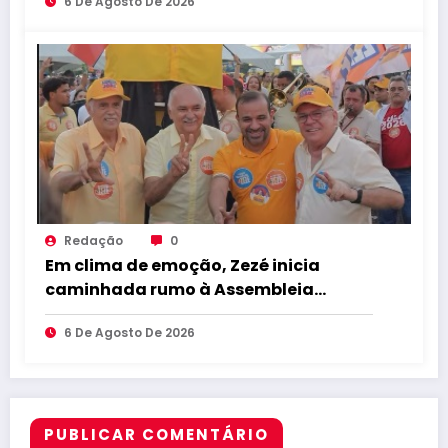
6 De Agosto De 2026
convenção e afirmam confiança na
continuidade do trabalho na Paraíba
Redação
0
Em clima de emoção, Zezé inicia
caminhada rumo à Assembleia
Legislativa como candidato a
6 De Agosto De 2026
deputado estadual
PUBLICAR COMENTÁRIO