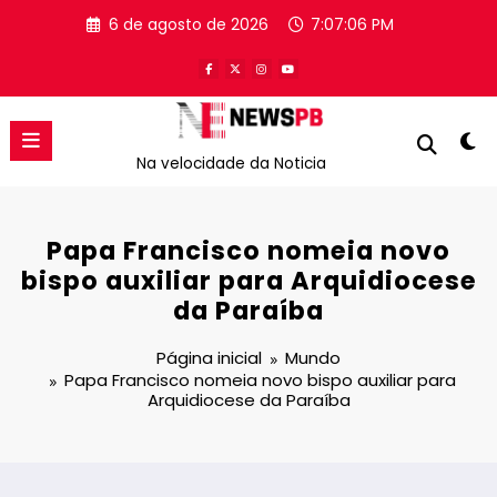
Pular
6 de agosto de 2026
7:07:07 PM
para
o
conteúdo
Na velocidade da Noticia
Papa Francisco nomeia novo
bispo auxiliar para Arquidiocese
da Paraíba
Página inicial
Mundo
Papa Francisco nomeia novo bispo auxiliar para
Arquidiocese da Paraíba