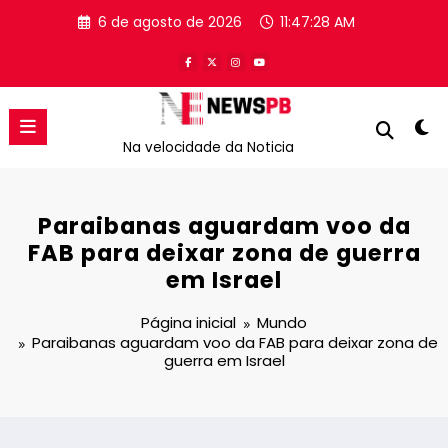
Pular
6 de agosto de 2026
11:47:28 AM
para
o
conteúdo
Na velocidade da Noticia
Paraibanas aguardam voo da
FAB para deixar zona de guerra
em Israel
Página inicial
Mundo
Paraibanas aguardam voo da FAB para deixar zona de
guerra em Israel